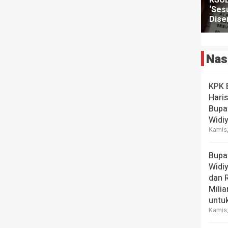
Nas
KPK 
Hari
Bupa
Widi
Kamis,
Bupa
Widi
dan 
Milia
untuk
Kamis,