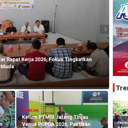
HEADLI
Salurkan Bantuan Air Bersih untuk Warga
Pengk
osari
Prest
4 jam ya
Tre
HEADLINE
Ketum PTMSI Jateng Lukas Arry
n
Dwiko Utomo Survei Venue Tenis
HEADLI
Meja PORPROV Jateng XVII 2026,
Aris 