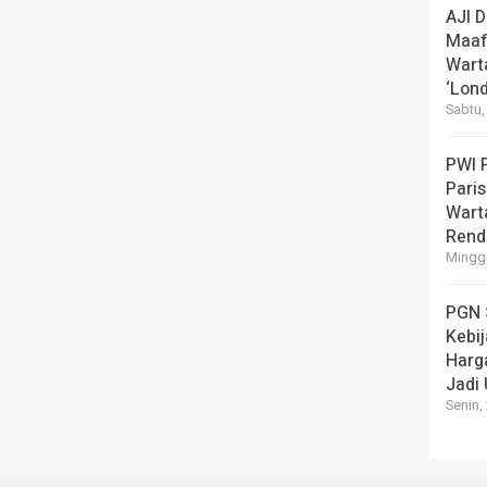
AJI 
Maaf
Wart
‘Lond
Sabtu,
PWI 
Pari
Warta
Rend
Minggu
PGN 
Kebi
Harg
Jadi
Senin,