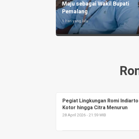
Satria Udinus
Korupsi Dana Pelunasan KUR
enis Meja
Rugikan Negara Rp749 Juta
2 hari yang lalu
Rom
Pegiat Lingkungan Romi Indiarto 
Kotor hingga Citra Menurun
28 April 2026 - 21:59 WIB