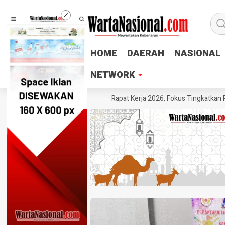
HOME
HOME
DAERAH
DAERAH
NASIONAL
NASIONAL
NETWORK
NETWORK
b PTMSI Pemalang Gelar Rapat Kerja 2026, Fokus Tingkatkan Prestasi 