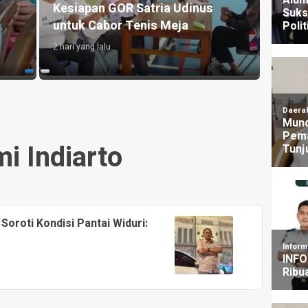
Pastikan Kesiapan dan Dorong
Maju 
UMKM Lokal
Pema
3 hari yang lalu
1 hari y
i Indiarto
Soroti Kondisi Pantai Widuri: