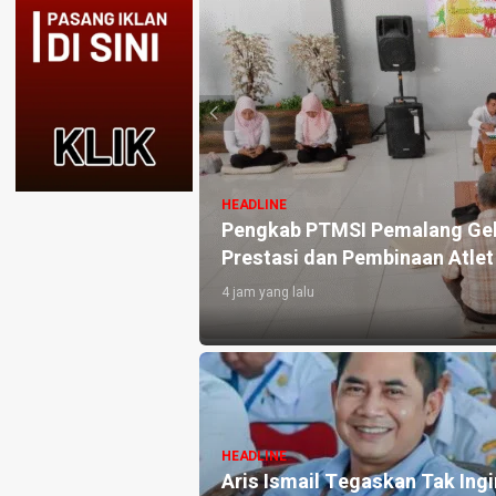
HEADLINE
kus Tingkatkan
Fraksi Golkar DPRD Pemalang 
Terdampak Kekeringan di Pul
2 hari yang lalu
HEADLINE
ateng Tinjau
Kejari Pemalang Tahan Manta
026, Pastikan
Mantri Bank BUMN, Diduga