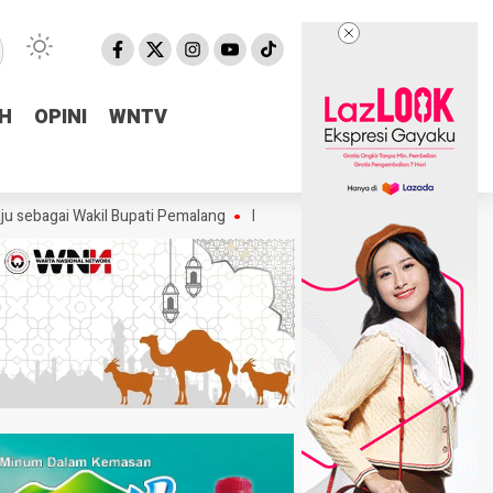
H
H
OPINI
OPINI
WNTV
WNTV
i Wakil Bupati Pemalang
Ketum PTMSI Jateng Tinjau Venue POPDA 202