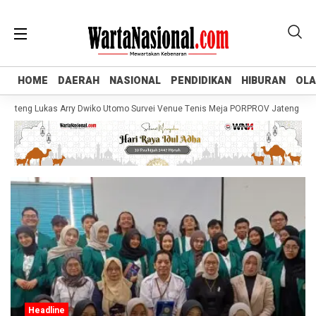
HOME
HOME
DAERAH
DAERAH
NASIONAL
NASIONAL
PENDIDIKAN
PENDIDIKAN
HIBURAN
HIBURAN
OL
OL
ateng Lukas Arry Dwiko Utomo Survei Venue Tenis Meja PORPROV Jateng XVII 2
Headline