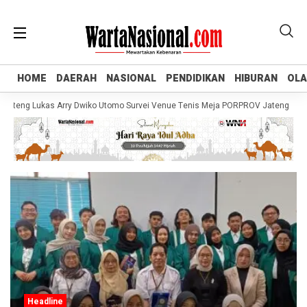
HOME
HOME
DAERAH
DAERAH
NASIONAL
NASIONAL
PENDIDIKAN
PENDIDIKAN
HIBURAN
HIBURAN
OL
OL
eng Lukas Arry Dwiko Utomo Survei Venue Tenis Meja PORPROV Jateng XVII 20
Headline