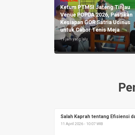
Pastikan Kesiapan dan Doron
 DPRD Pemalang
UMKM Lokal
an Air Bersih untuk
2 hari yang lalu
ak Kekeringan di
Pe
Salah Kaprah tentang Efisiensi
11 April 2026 - 10:07 WIB