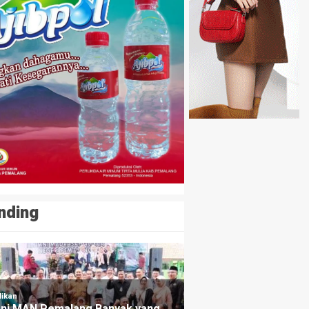
NE
Ismail Tegaskan Tak Ingin Maju sebagai Wakil Bupati
nding
ng lalu