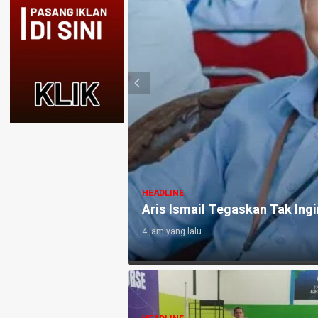
HEADLINE
Kejari Pemalang Tahan Manta
Pelunasan KUR Rugikan Negar
23 jam yang lalu
upati Pemalang
HEADLINE
Ketum PTMSI Jateng Lukas A
Dwiko Utomo Survei Venue Te
Meja PORPROV Jateng XVII 2