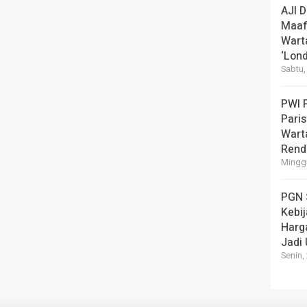
AJI 
Maaf
Wart
‘Lond
Sabtu,
PWI 
Pari
Warta
Rend
Minggu
PGN 
Kebi
Harg
Jadi
Senin,