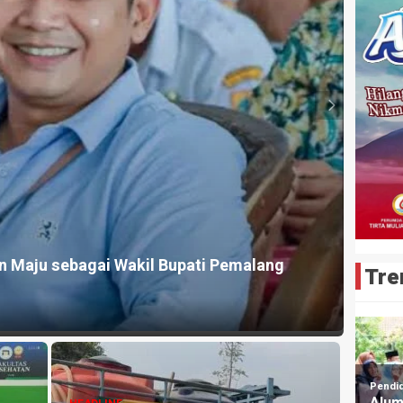
n Mantri Bank BUMN, Diduga Korupsi Dana
a Rp749 Juta
HEADLI
Aris 
Tre
4 jam ya
rry
nis
HEADLINE
026,
GRIB Jaya Pemalang Akan Gelar