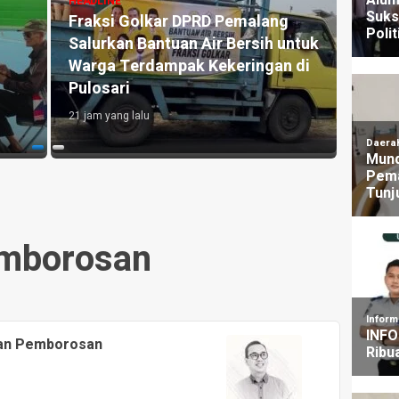
HEADLI
g
Aksi, Desak KPK Tuntaskan
Ketu
Dugaan Korupsi di Pemalang
Venu
3 hari yang lalu
Kesia
untuk
19 jam y
mborosan
 dan Pemborosan