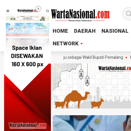
HOME
HOME
DAERAH
DAERAH
NASIONAL
NASIONAL
NETWORK
NETWORK
ail Tegaskan Tak Ingin Maju sebagai Wakil Bupati Pemalang
Ketum PTM