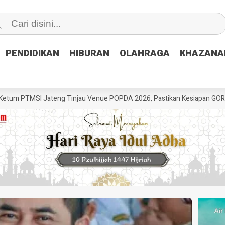
PENDIDIKAN
PENDIDIKAN
HIBURAN
HIBURAN
OLAHRAGA
OLAHRAGA
KHAZANA
KHAZANA
SI Jateng Tinjau Venue POPDA 2026, Pastikan Kesiapan GOR Satria Udi