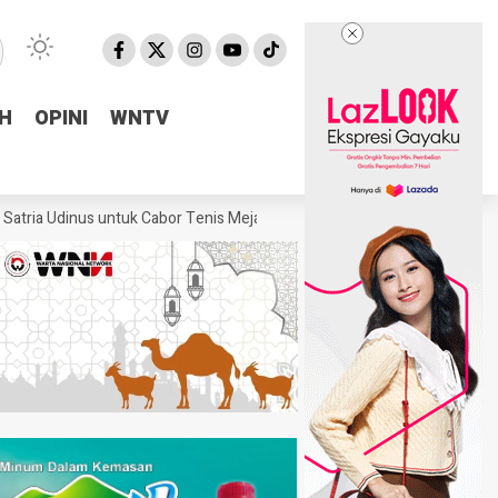
H
H
OPINI
OPINI
WNTV
WNTV
nus untuk Cabor Tenis Meja
Fraksi Golkar DPRD Pemalang Salurkan B