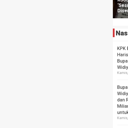
Nas
KPK 
Hari
Bupa
Widi
Kamis,
Bupa
Widi
dan 
Milia
untuk
Kamis,