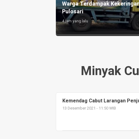
Pelunasan KUR
Aksi, Desak KPK Tuntaskan
a Rp749 Juta
Dugaan Korupsi di Pemalang
2 hari yang lalu
Minyak Cu
Kemendag Cabut Larangan Penju
13 Desember 2021 - 11:50 WIB