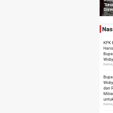
Nas
KPK 
Hari
Bupa
Widi
Kamis,
Bupa
Widi
dan 
Milia
untuk
Kamis,