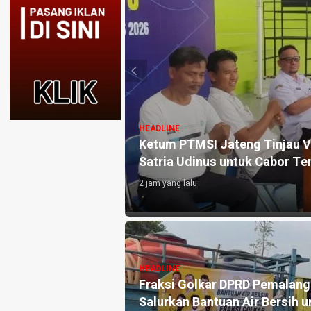
HEADLINE
ikan Kesiapan GOR
Ketum PTMSI Jateng Lukas A
PORPROV Jateng XVII 2026, 
1 hari yang lalu
ang Tahan Mantan
HEADLINE
BUMN, Diduga
GRIB Jaya Pemalang Akan Ge