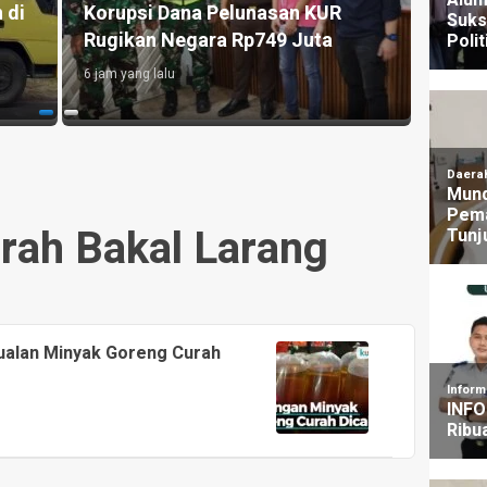
Fakultas Syari’ah dan Hukum
Warg
UNSIQ Wonosobo
Pulo
3 hari yang lalu
4 jam y
rah Bakal Larang
alan Minyak Goreng Curah