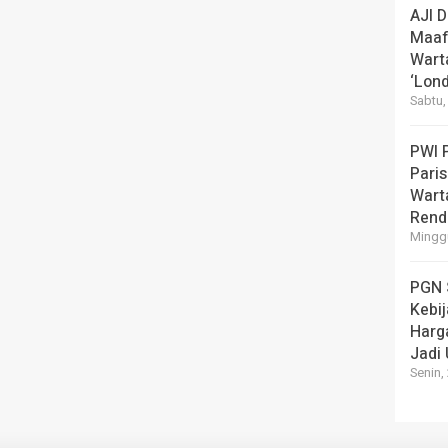
AJI 
Maaf
Wart
‘Lond
Sabtu,
PWI 
Pari
Warta
Rend
Minggu
PGN 
Kebi
Harg
Jadi
Senin,