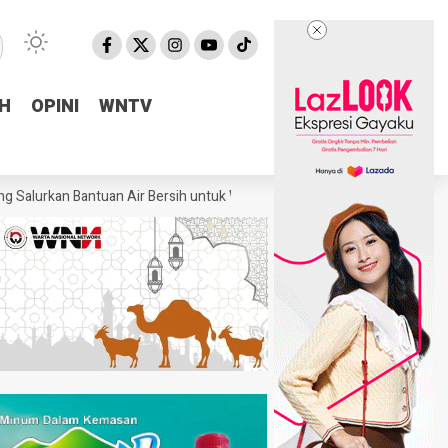
H
H
OPINI
OPINI
WNTV
WNTV
n Bantuan Air Bersih untuk Warga Terdampak Kekeringan di Pulosari