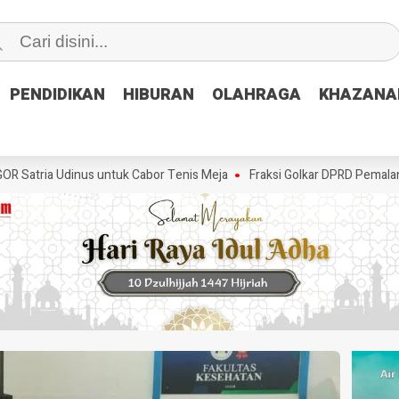
PENDIDIKAN
PENDIDIKAN
HIBURAN
HIBURAN
OLAHRAGA
OLAHRAGA
KHAZANA
KHAZANA
 Udinus untuk Cabor Tenis Meja
Fraksi Golkar DPRD Pemalang Salurka