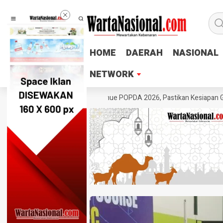
HOME
HOME
DAERAH
DAERAH
NASIONAL
NASIONAL
NETWORK
NETWORK
PTMSI Jateng Tinjau Venue POPDA 2026, Pastikan Kesiapan GOR Satria