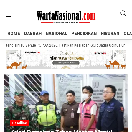
HOME
HOME
DAERAH
DAERAH
NASIONAL
NASIONAL
PENDIDIKAN
PENDIDIKAN
HIBURAN
HIBURAN
OL
OL
teng Tinjau Venue POPDA 2026, Pastikan Kesiapan GOR Satria Udinus untuk Cab
Headline