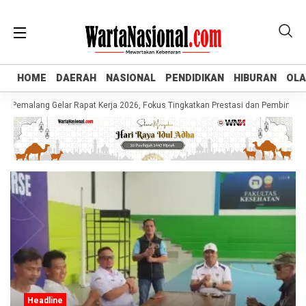
HOME
HOME
DAERAH
DAERAH
NASIONAL
NASIONAL
PENDIDIKAN
PENDIDIKAN
HIBURAN
HIBURAN
OL
OL
Pemalang Gelar Rapat Kerja 2026, Fokus Tingkatkan Prestasi dan Pembinaan At
Headline