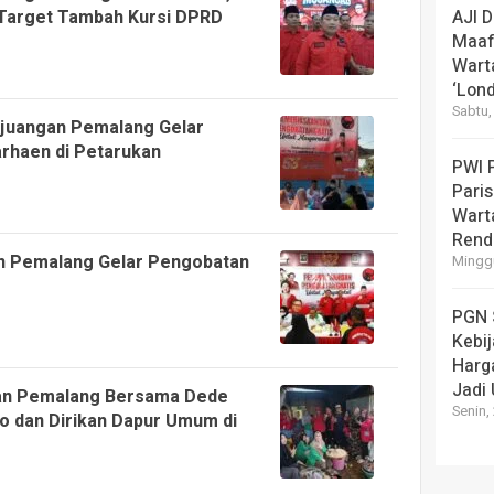
AJI 
n Target Tambah Kursi DPRD
Maaf
Wart
‘Lond
Sabtu,
rjuangan Pemalang Gelar
rhaen di Petarukan
PWI 
Pari
Warta
Rend
an Pemalang Gelar Pengobatan
Minggu
PGN 
Kebi
Harg
Jadi
gan Pemalang Bersama Dede
Senin,
o dan Dirikan Dapur Umum di