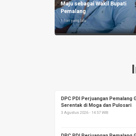
Satria Udinus
Korupsi Dana Pelunasan KUR
enis Meja
Rugikan Negara Rp749 Juta
2 hari yang lalu
DPC PDI Perjuangan Pemalang G
Serentak di Moga dan Pulosari
3 Agustus 2026 - 14:57 WIB
DPC PDI Perjuangan Pemalang G