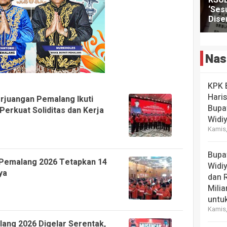
Nas
KPK 
Hari
rjuangan Pemalang Ikuti
Bupa
: Perkuat Soliditas dan Kerja
Widi
Kamis,
Bupa
 Pemalang 2026 Tetapkan 14
Widi
ya
dan 
Milia
untuk
Kamis,
ang 2026 Digelar Serentak,