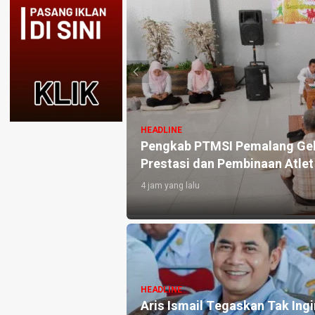
HEADLINE
kus Tingkatkan
Fraksi Golkar DPRD Pemalang 
Terdampak Kekeringan di Pul
2 hari yang lalu
HEADLINE
ateng Tinjau
Kejari Pemalang Tahan Manta
026, Pastikan
Mantri Bank BUMN, Diduga