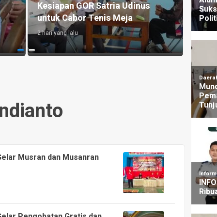
Pastikan Kesiapan dan Dorong
Maju 
UMKM Lokal
Pema
3 hari yang lalu
1 hari y
Indianto
elar Musran dan Musanran
elar Pengobatan Gratis dan