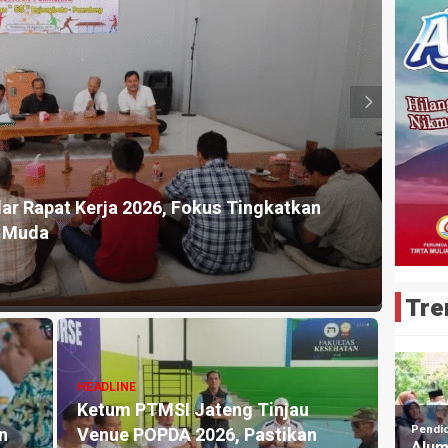
HEADLI
Salurkan Bantuan Air Bersih untuk Warga
Pengk
osari
Prest
4 jam ya
Tre
HEADLINE
Ketum PTMSI Jateng Lukas Arry
n
Dwiko Utomo Survei Venue Tenis
HEADLI
Meja PORPROV Jateng XVII 2026,
Aris 