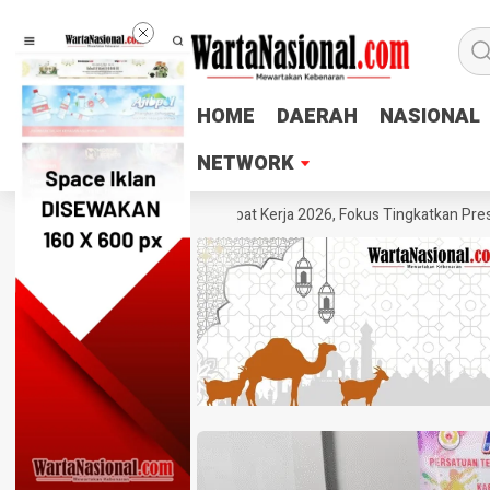
HOME
HOME
DAERAH
DAERAH
NASIONAL
NASIONAL
NETWORK
NETWORK
MSI Pemalang Gelar Rapat Kerja 2026, Fokus Tingkatkan Prestasi dan 