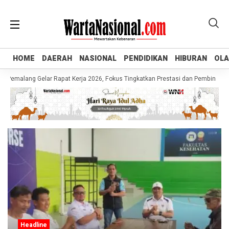
HOME
HOME
DAERAH
DAERAH
NASIONAL
NASIONAL
PENDIDIKAN
PENDIDIKAN
HIBURAN
HIBURAN
OL
OL
emalang Gelar Rapat Kerja 2026, Fokus Tingkatkan Prestasi dan Pembinaan Atl
Headline