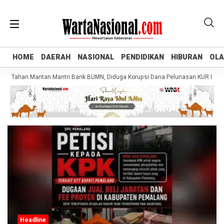
HOME
HOME
DAERAH
DAERAH
NASIONAL
NASIONAL
PENDIDIKAN
PENDIDIKAN
HIBURAN
HIBURAN
OL
OL
g Tahan Mantan Mantri Bank BUMN, Diduga Korupsi Dana Pelunasan KUR Rugika
Headline