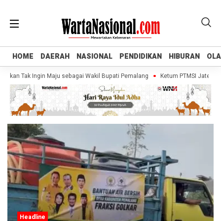
HOME
HOME
DAERAH
DAERAH
NASIONAL
NASIONAL
PENDIDIKAN
PENDIDIKAN
HIBURAN
HIBURAN
OL
OL
skan Tak Ingin Maju sebagai Wakil Bupati Pemalang
Ketum PTMSI Jateng Tinj
Headline