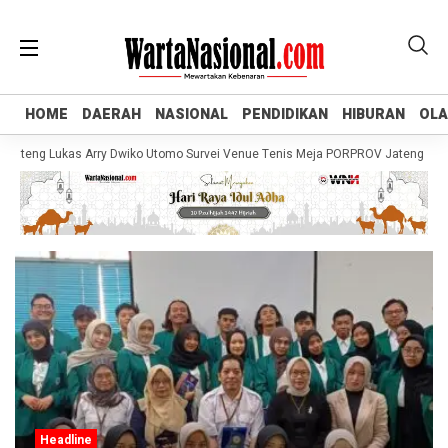
HOME
HOME
DAERAH
DAERAH
NASIONAL
NASIONAL
PENDIDIKAN
PENDIDIKAN
HIBURAN
HIBURAN
OL
OL
teng Lukas Arry Dwiko Utomo Survei Venue Tenis Meja PORPROV Jateng XVII 20
Headline