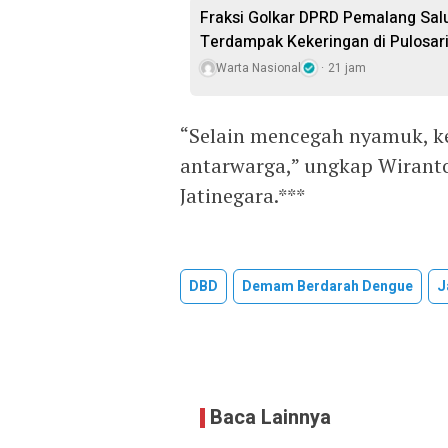
Fraksi Golkar DPRD Pemalang Salu
Terdampak Kekeringan di Pulosar
Warta Nasional
21 jam
“Selain mencegah nyamuk, k
antarwarga,” ungkap Wirant
Jatinegara.***
DBD
Demam Berdarah Dengue
J
Baca Lainnya