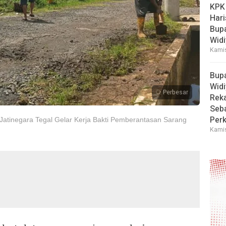
KPK
Hari
Bup
Widi
Kamis
Bup
Widi
Perbesar
Reka
Seba
Perk
tinegara Tegal Gelar Kerja Bakti Pemberantasan Sarang
Kamis