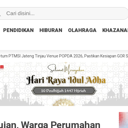
PENDIDIKAN
PENDIDIKAN
HIBURAN
HIBURAN
OLAHRAGA
OLAHRAGA
KHAZANA
KHAZANA
ateng Tinjau Venue POPDA 2026, Pastikan Kesiapan GOR Satria Udinus 
jan, Warga Perumahan