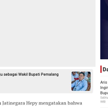
D
aju sebagai Wakil Bupati Pemalang
Aris
Ingi
Bup
Sabtu
WIB
n Jatinegara Hepy mengatakan bahwa