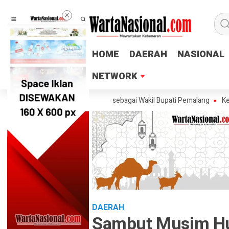
HOME
HOME
DAERAH
DAERAH
NASIONAL
NASIONAL
NETWORK
NETWORK
Tegaskan Tak Ingin Maju sebagai Wakil Bupati Pemalang
Ketum PTMSI J
DAERAH
Sambut Musim Hu