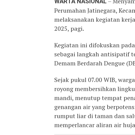
WARTA NASIONAL
– Menyam
Perumahan Jatinegara, Kecam
melaksanakan kegiatan kerj
2025, pagi.
Kegiatan ini difokuskan pa
sebagai langkah antisipatif
Demam Berdarah Dengue (DB
Sejak pukul 07.00 WIB, warg
royong membersihkan lingkun
mandi, menutup tempat pen
genangan air yang berpotensi
rumput liar di taman dan sal
memperlancar aliran air huja