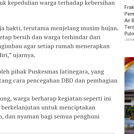
uk kepedulian warga terhadap kebersihan
Frak
Pem
Air 
Ter
a bakti, terutama menjelang musim hujan.
Pulo
etap bersih dan warga terhindar dari
Jumat
ngimbau agar setiap rumah menerapkan
ri,” ujarnya.
oleh pihak Puskesmas Jatinegara, yang
tang cara pencegahan DBD dan pembagian
ng, warga berharap kegiatan seperti ini
a berkelanjutan untuk menciptakan
ih, dan nyaman bagi semua penghuni