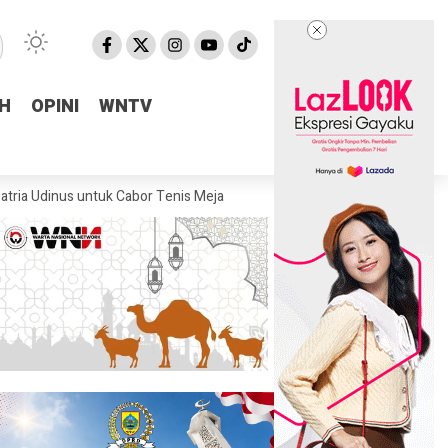
H
H
OPINI
OPINI
WNTV
WNTV
untuk Cabor Tenis Meja
Fraksi Golkar DPRD Pemalang Salurkan Bantu