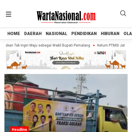
HOME
HOME
DAERAH
DAERAH
NASIONAL
NASIONAL
PENDIDIKAN
PENDIDIKAN
HIBURAN
HIBURAN
OL
OL
askan Tak Ingin Maju sebagai Wakil Bupati Pemalang
Ketum PTMSI Jateng Tin
Headline