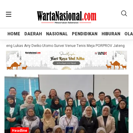
HOME
HOME
DAERAH
DAERAH
NASIONAL
NASIONAL
PENDIDIKAN
PENDIDIKAN
HIBURAN
HIBURAN
OL
OL
eng Lukas Arry Dwiko Utomo Survei Venue Tenis Meja PORPROV Jateng XVII 202
Headline