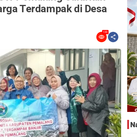
rga Terdampak di Desa
130
N