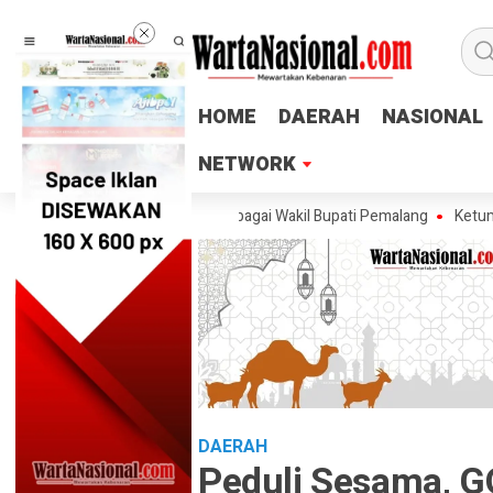
HOME
HOME
DAERAH
DAERAH
NASIONAL
NASIONAL
NETWORK
NETWORK
skan Tak Ingin Maju sebagai Wakil Bupati Pemalang
Ketum PTMSI Jaten
DAERAH
Peduli Sesama, 