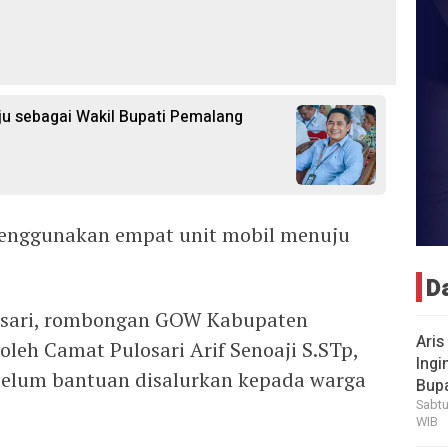
aju sebagai Wakil Bupati Pemalang
enggunakan empat unit mobil menuju
D
osari, rombongan GOW Kabupaten
Aris
leh Camat Pulosari Arif Senoaji S.STp,
Ingi
belum bantuan disalurkan kepada warga
Bup
Sabtu
WIB