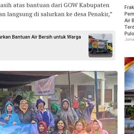
asih atas bantuan dari GOW Kabupaten
Frak
n langsung di salurkan ke desa Penakir,”
Pem
Air 
Ter
Pulo
rkan Bantuan Air Bersih untuk Warga
Jumat
i