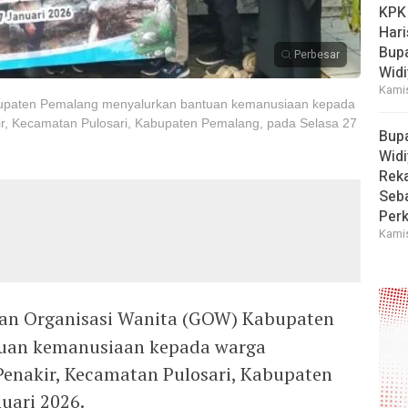
KPK
Hari
Bup
Perbesar
Widi
Kamis
upaten Pemalang menyalurkan bantuan kemanusiaan kepada
r, Kecamatan Pulosari, Kabupaten Pemalang, pada Selasa 27
Bup
Widi
Reka
Seba
Perk
Kamis
an Organisasi Wanita (GOW) Kabupaten
uan kemanusiaan kepada warga
enakir, Kecamatan Pulosari, Kabupaten
uari 2026.