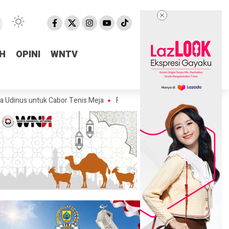
H
H
OPINI
OPINI
WNTV
WNTV
k Cabor Tenis Meja
Fraksi Golkar DPRD Pemalang Salurkan Bantuan A