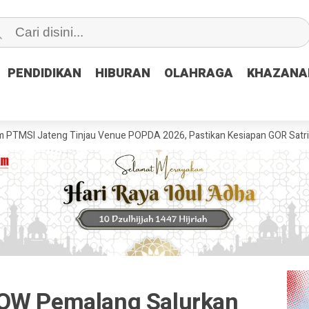
PENDIDIKAN
PENDIDIKAN
HIBURAN
HIBURAN
OLAHRAGA
OLAHRAGA
KHAZANA
KHAZANA
g Tinjau Venue POPDA 2026, Pastikan Kesiapan GOR Satria Udinus untu
GOW Pemalang Salurkan