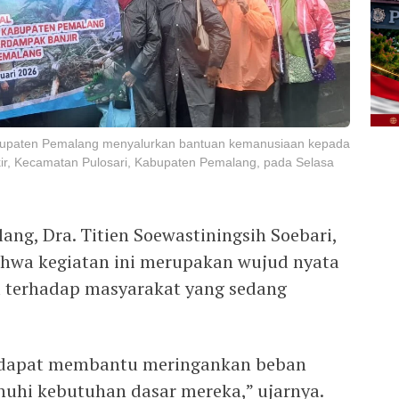
upaten Pemalang menyalurkan bantuan kemanusiaan kepada
r, Kecamatan Pulosari, Kabupaten Pemalang, pada Selasa
g, Dra. Titien Soewastiningsih Soebari,
wa kegiatan ini merupakan wujud nyata
a terhadap masyarakat yang sedang
i dapat membantu meringankan beban
hi kebutuhan dasar mereka,” ujarnya.