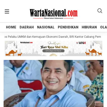
HOME
HOME
DAERAH
DAERAH
NASIONAL
NASIONAL
PENDIDIKAN
PENDIDIKAN
HIBURAN
HIBURAN
OL
OL
as Pelaku UMKM dan Kemajuan Ekonomi Daerah, BRI Kantor Cabang Pemalang Sal