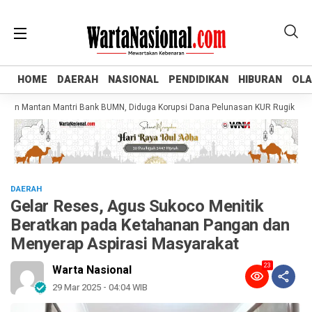
HOME
HOME
DAERAH
DAERAH
NASIONAL
NASIONAL
PENDIDIKAN
PENDIDIKAN
HIBURAN
HIBURAN
OL
OL
 Mantan Mantri Bank BUMN, Diduga Korupsi Dana Pelunasan KUR Rugikan Negar
DAERAH
Gelar Reses, Agus Sukoco Menitik
Beratkan pada Ketahanan Pangan dan
Menyerap Aspirasi Masyarakat
23
Warta Nasional
29 Mar 2025 - 04:04 WIB