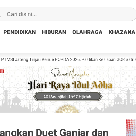
PENDIDIKAN
PENDIDIKAN
HIBURAN
HIBURAN
OLAHRAGA
OLAHRAGA
KHAZANA
KHAZANA
g Tinjau Venue POPDA 2026, Pastikan Kesiapan GOR Satria Udinus unt
angkan Duet Ganjar dan