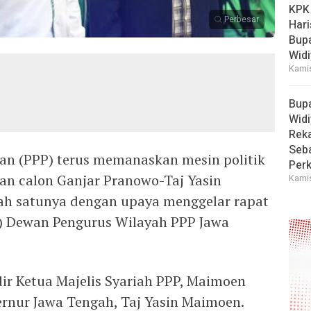
KPK
Perbesar
Hari
Bup
Widi
Kamis
Bup
Widi
Reka
Seba
an (PPP) terus memanaskan mesin politik
Perk
 calon Ganjar Pranowo-Taj Yasin
Kamis
ah satunya dengan upaya menggelar rapat
l) Dewan Pengurus Wilayah PPP Jawa
ir Ketua Majelis Syariah PPP, Maimoen
ernur Jawa Tengah, Taj Yasin Maimoen.