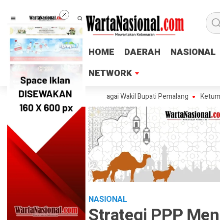
HOME
HOME
DAERAH
DAERAH
NASIONAL
NASIONAL
NETWORK
NETWORK
skan Tak Ingin Maju sebagai Wakil Bupati Pemalang
Ketum PTMSI Jaten
NASIONAL
Strategi PPP Men