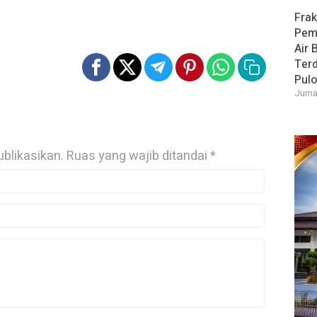
Frak
Pem
Air 
Ter
Pulo
Jumat
ublikasikan.
Ruas yang wajib ditandai
*