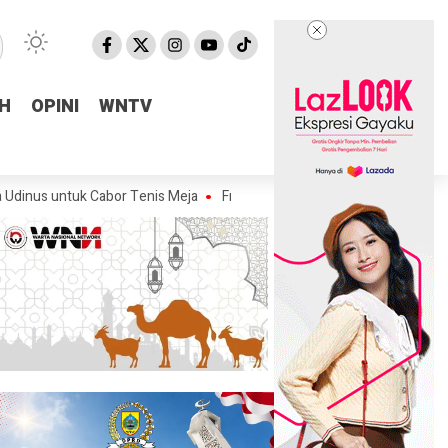
H
H
OPINI
OPINI
WNTV
WNTV
uk Cabor Tenis Meja
Fraksi Golkar DPRD Pemalang Salurkan Bantuan A