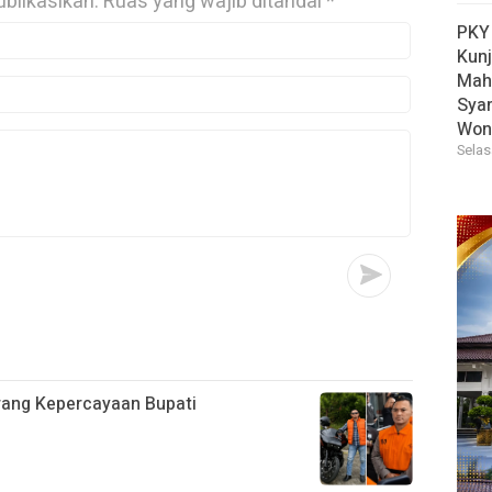
ublikasikan.
Ruas yang wajib ditandai
*
PKY
Kun
Mah
Sya
Won
Selas
rang Kepercayaan Bupati