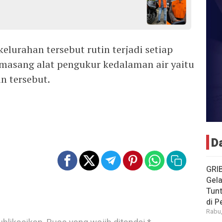
elurahan tersebut rutin terjadi setiap
masang alat pengukur kedalaman air yaitu
n tersebut.
D
GRI
Gela
Tun
di 
Rabu,