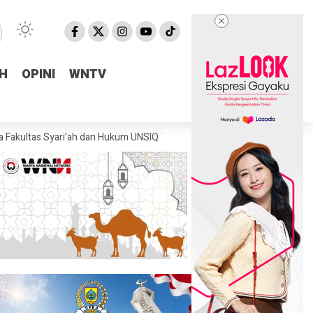
H
H
OPINI
OPINI
WNTV
WNTV
yari’ah dan Hukum UNSIQ Wonosobo
Dorong Potensi Lokal, Aditya P