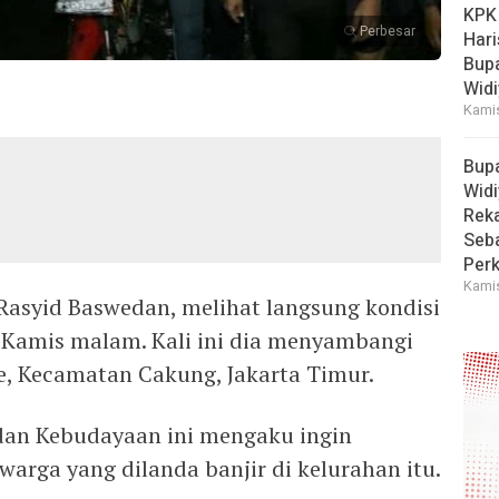
KPK
Perbesar
Hari
Bup
Widi
Kamis
Bup
Widi
Reka
Seba
Perk
Kamis
 Rasyid Baswedan, melihat langsung kondisi
ta Kamis malam. Kali ini dia menyambangi
, Kecamatan Cakung, Jakarta Timur.
dan Kebudayaan ini mengaku ingin
arga yang dilanda banjir di kelurahan itu.