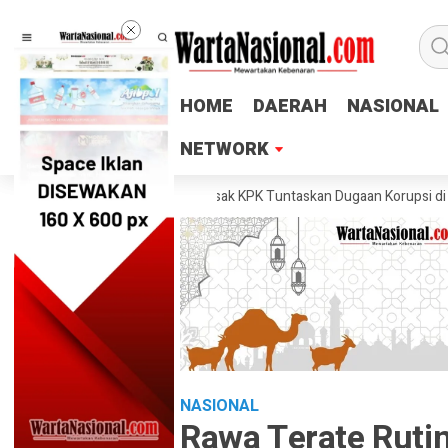
HOME
HOME
DAERAH
DAERAH
NASIONAL
NASIONAL
NETWORK
NETWORK
ng Akan Gelar Aksi, Desak KPK Tuntaskan Dugaan Korupsi di Pemalang
NASIONAL
Rawa Terate Rutin