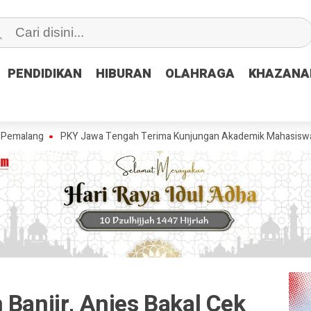
PENDIDIKAN
PENDIDIKAN
HIBURAN
HIBURAN
OLAHRAGA
OLAHRAGA
KHAZANA
KHAZANA
PKY Jawa Tengah Terima Kunjungan Akademik Mahasiswa Fakultas S
 Banjir, Anies Bakal Cek