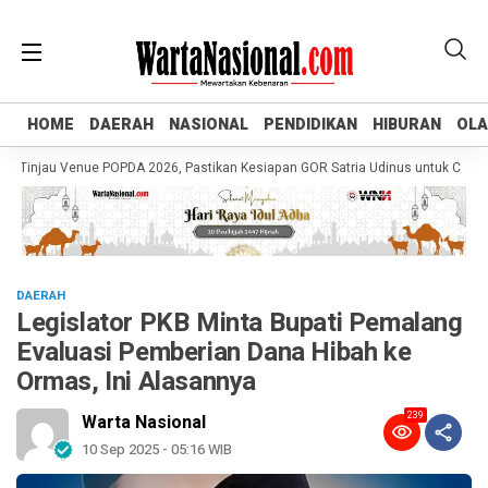
HOME
HOME
DAERAH
DAERAH
NASIONAL
NASIONAL
PENDIDIKAN
PENDIDIKAN
HIBURAN
HIBURAN
OL
OL
njau Venue POPDA 2026, Pastikan Kesiapan GOR Satria Udinus untuk Cabor Ten
DAERAH
Legislator PKB Minta Bupati Pemalang
Evaluasi Pemberian Dana Hibah ke
Ormas, Ini Alasannya
239
Warta Nasional
10 Sep 2025 - 05:16 WIB