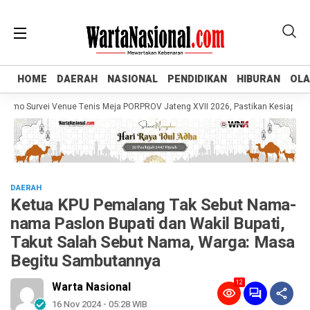
HOME
HOME
DAERAH
DAERAH
NASIONAL
NASIONAL
PENDIDIKAN
PENDIDIKAN
HIBURAN
HIBURAN
OL
OL
o Survei Venue Tenis Meja PORPROV Jateng XVII 2026, Pastikan Kesiapan dan 
DAERAH
Ketua KPU Pemalang Tak Sebut Nama-
nama Paslon Bupati dan Wakil Bupati,
Takut Salah Sebut Nama, Warga: Masa
Begitu Sambutannya
12
Warta Nasional
16 Nov 2024 - 05:28 WIB