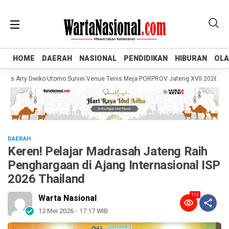
HOME
HOME
DAERAH
DAERAH
NASIONAL
NASIONAL
PENDIDIKAN
PENDIDIKAN
HIBURAN
HIBURAN
OL
OL
 Arry Dwiko Utomo Survei Venue Tenis Meja PORPROV Jateng XVII 2026, Pastik
DAERAH
Keren! Pelajar Madrasah Jateng Raih
Penghargaan di Ajang Internasional ISP
2026 Thailand
112
Warta Nasional
12 Mei 2026 - 17:17 WIB