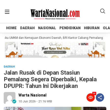
HOME
HOME
DAERAH
DAERAH
NASIONAL
NASIONAL
PENDIDIKAN
PENDIDIKAN
HIBURAN
HIBURAN
OL
OL
u UMKM dan Kemajuan Ekonomi Daerah, BRI Kantor Cabang Pemalang Salurkan KU
DAERAH
Jalan Rusak di Depan Stasiun
Pemalang Segera Diperbaiki, Kepala
DPUPR: Tahun Ini Dikerjakan
88
Warta Nasional
10 Jun 2026 - 21:16 WIB