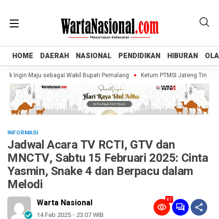
HOME
HOME
DAERAH
DAERAH
NASIONAL
NASIONAL
PENDIDIKAN
PENDIDIKAN
HIBURAN
HIBURAN
OL
OL
Ingin Maju sebagai Wakil Bupati Pemalang
Ketum PTMSI Jateng Tinjau Venue 
INFORMASI
Jadwal Acara TV RCTI, GTV dan
MNCTV, Sabtu 15 Februari 2025: Cinta
Yasmin, Snake 4 dan Berpacu dalam
Melodi
87
Warta Nasional
14 Feb 2025 - 23:07 WIB