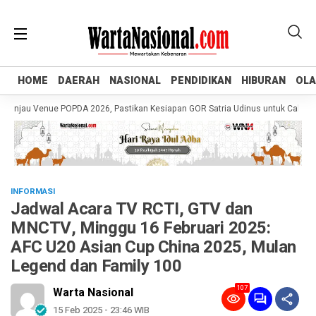
HOME
HOME
DAERAH
DAERAH
NASIONAL
NASIONAL
PENDIDIKAN
PENDIDIKAN
HIBURAN
HIBURAN
OL
OL
au Venue POPDA 2026, Pastikan Kesiapan GOR Satria Udinus untuk Cabor Tenis
INFORMASI
Jadwal Acara TV RCTI, GTV dan
MNCTV, Minggu 16 Februari 2025:
AFC U20 Asian Cup China 2025, Mulan
Legend dan Family 100
107
Warta Nasional
15 Feb 2025 - 23:46 WIB