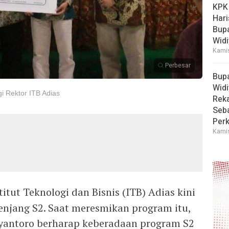
KPK
Hari
Bup
Widi
Kamis
Perbesar
Bup
Widi
i Rektor ITB Adias
Reka
Seba
Perk
Kamis
titut Teknologi dan Bisnis (ITB) Adias kini
enjang S2. Saat meresmikan program itu,
antoro berharap keberadaan program S2