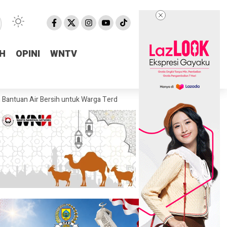
H
H
OPINI
OPINI
WNTV
WNTV
r Bersih untuk Warga Terdampak Kekeringan di Pulosari
Kejari Pemal