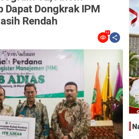
p Dapat Dongkrak IPM
asih Rendah
64
N