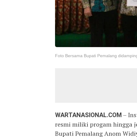
Foto Bersama Bupati Pemalang didamping
WARTANASIONAL.COM
– Ins
resmi miliki progam hingga j
Bupati Pemalang Anom Widiy