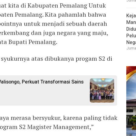
Jumat
buat kita di Kabupaten Pemalang Untuk
ten Pemalang. Kita pahamlah bahwa
Keja
Man
 pointnya untuk menjadi sebuah daerah
Didu
erkembang dan juga negara yang maju,
Pel
ata Bupati Pemalang.
Neg
Jumat
 syukurnya atas dibukanya progam S2 di
alisongo, Perkuat Transformasi Sains
saya merasa bersyukur, karena paling tidak
program S2 Magister Management,”