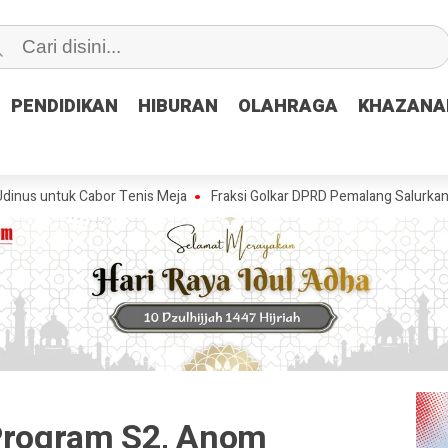
PENDIDIKAN
PENDIDIKAN
HIBURAN
HIBURAN
OLAHRAGA
OLAHRAGA
KHAZANA
KHAZANA
 Cabor Tenis Meja
Fraksi Golkar DPRD Pemalang Salurkan Bantuan Ai
 Program S2, Anom