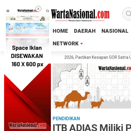
HOME
HOME
DAERAH
DAERAH
NASIONAL
NASIONAL
NETWORK
NETWORK
 Tinjau Venue POPDA 2026, Pastikan Kesiapan GOR Satria Udinus untuk
PENDIDIKAN
ITB ADIAS Miliki