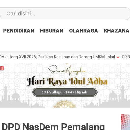
PENDIDIKAN
PENDIDIKAN
HIBURAN
HIBURAN
OLAHRAGA
OLAHRAGA
KHAZANA
KHAZANA
VII 2026, Pastikan Kesiapan dan Dorong UMKM Lokal
GRIB Jaya Pema
i, DPD NasDem Pemalang