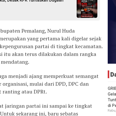
ksi, Desak KPK Tuntaskan Dugaan
abupaten Pemalang, Nurul Huda
merupakan yang pertama kali digelar sejak
kepengurusan partai di tingkat kecamatan.
i itu akan terus dilakukan dalam rangka
 mendatang.
D
 juga menjadi ajang memperkuat semangat
ur organisasi, mulai dari DPD, DPC dan
GRI
t ranting atau DPRt.
Gela
Tun
 jaringan partai ini sampai ke tingkat
di 
Rabu,
Untuk sekarang ini, baru sebatas