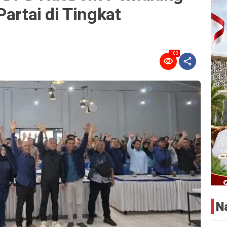
Partai di Tingkat
103
N