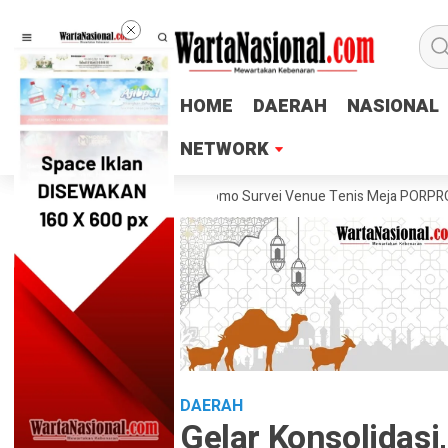
HOME
HOME
DAERAH
DAERAH
NASIONAL
NASIONAL
NETWORK
NETWORK
ng Lukas Arry Dwiko Utomo Survei Venue Tenis Meja PORPROV Jateng X
DAERAH
Gelar Konsolidas