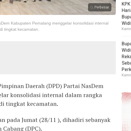
KPK
Perbesar
Hari
Bup
Widi
Dem Kabupaten Pemalang menggelar konsolidasi internal
Kamis
di tingkat kecamatan.
Bup
Widi
Reka
Seba
Perk
Kamis
impinan Daerah (DPD) Partai NasDem
ar konsolidasi internal dalam rangka
di tingkat kecamatan.
n pada Jumat (28/11 ), dihadiri sebanyak
 Cabang (DPC).