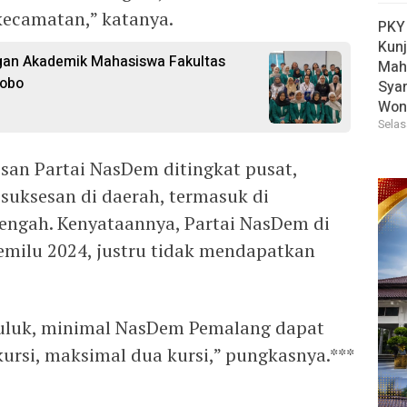
kecamatan,” katanya.
PKY
Kun
an Akademik Mahasiswa Fakultas
Mah
sobo
Sya
Won
Selas
n Partai NasDem ditingkat pusat,
suksesan di daerah, termasuk di
engah. Kenyataannya, Partai NasDem di
milu 2024, justru tidak mendapatkan
uluk, minimal NasDem Pemalang dapat
kursi, maksimal dua kursi,” pungkasnya.***