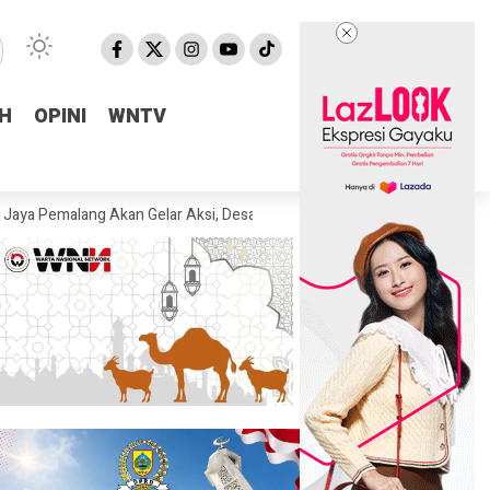
H
H
OPINI
OPINI
WNTV
WNTV
lang Akan Gelar Aksi, Desak KPK Tuntaskan Dugaan Korupsi di Pemalan