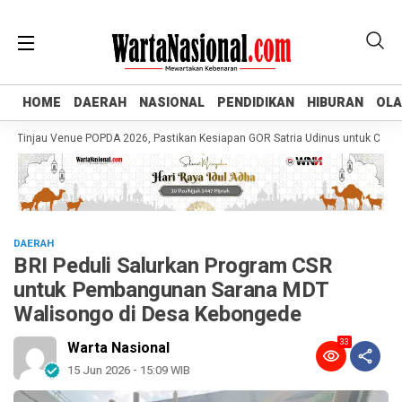
HOME
HOME
DAERAH
DAERAH
NASIONAL
NASIONAL
PENDIDIKAN
PENDIDIKAN
HIBURAN
HIBURAN
OL
OL
njau Venue POPDA 2026, Pastikan Kesiapan GOR Satria Udinus untuk Cabor Ten
DAERAH
BRI Peduli Salurkan Program CSR
untuk Pembangunan Sarana MDT
Walisongo di Desa Kebongede
33
Warta Nasional
15 Jun 2026 - 15:09 WIB