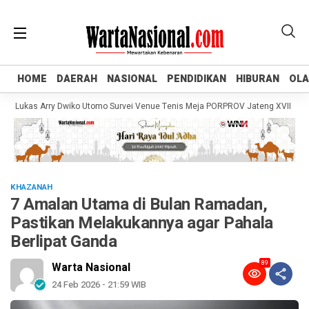
HOME
HOME
DAERAH
DAERAH
NASIONAL
NASIONAL
PENDIDIKAN
PENDIDIKAN
HIBURAN
HIBURAN
OL
OL
ukas Arry Dwiko Utomo Survei Venue Tenis Meja PORPROV Jateng XVII 2026, Pa
KHAZANAH
7 Amalan Utama di Bulan Ramadan,
Pastikan Melakukannya agar Pahala
Berlipat Ganda
89
Warta Nasional
24 Feb 2026 - 21:59 WIB