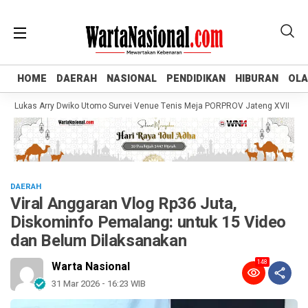
HOME
HOME
DAERAH
DAERAH
NASIONAL
NASIONAL
PENDIDIKAN
PENDIDIKAN
HIBURAN
HIBURAN
OL
OL
Lukas Arry Dwiko Utomo Survei Venue Tenis Meja PORPROV Jateng XVII 2026, P
DAERAH
Viral Anggaran Vlog Rp36 Juta,
Diskominfo Pemalang: untuk 15 Video
dan Belum Dilaksanakan
148
Warta Nasional
31 Mar 2026 - 16:23 WIB