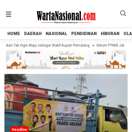
HOME
HOME
DAERAH
DAERAH
NASIONAL
NASIONAL
PENDIDIKAN
PENDIDIKAN
HIBURAN
HIBURAN
OL
OL
skan Tak Ingin Maju sebagai Wakil Bupati Pemalang
Ketum PTMSI Jateng Tinj
Headline