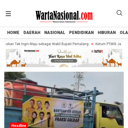
HOME
HOME
DAERAH
DAERAH
NASIONAL
NASIONAL
PENDIDIKAN
PENDIDIKAN
HIBURAN
HIBURAN
OL
OL
gaskan Tak Ingin Maju sebagai Wakil Bupati Pemalang
Ketum PTMSI Jateng Ti
Headline