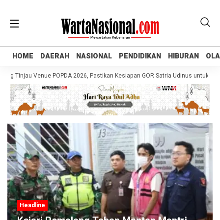
HOME
HOME
DAERAH
DAERAH
NASIONAL
NASIONAL
PENDIDIKAN
PENDIDIKAN
HIBURAN
HIBURAN
OL
OL
g Tinjau Venue POPDA 2026, Pastikan Kesiapan GOR Satria Udinus untuk Cabor 
Headline