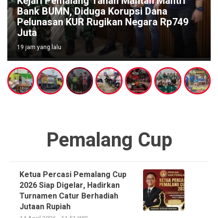
Ketum PTMSI Jateng Lukas Arry Dwiko
Utomo Survei Venue Tenis Meja
PORPROV Jateng XVII 2026, Pastikan
Kesiapan dan Dorong UMKM Lokal
2 hari yang lalu
Pemalang Cup
Ketua Percasi Pemalang Cup
2026 Siap Digelar, Hadirkan
Turnamen Catur Berhadiah
Jutaan Rupiah