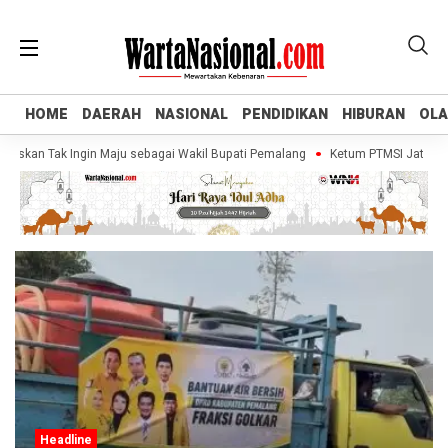
HOME
HOME
DAERAH
DAERAH
NASIONAL
NASIONAL
PENDIDIKAN
PENDIDIKAN
HIBURAN
HIBURAN
OL
OL
askan Tak Ingin Maju sebagai Wakil Bupati Pemalang
Ketum PTMSI Jateng Tin
Headline