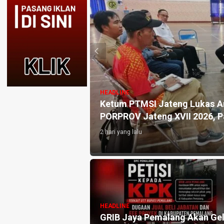
HEADLINE
ikan Kesiapan GOR
Ketum PTMSI Jateng Lukas Ar
PORPROV Jateng XVII 2026, P
2 hari yang lalu
ng Tahan Mantan
HEADLINE
UMN, Diduga
GRIB Jaya Pemalang Akan Gel