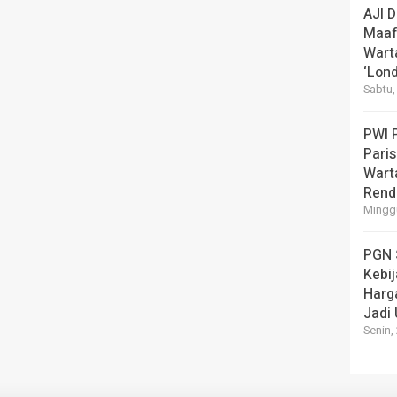
AJI 
Maaf
Wart
‘Lond
Sabtu,
PWI 
Pari
Warta
Rend
Minggu
PGN 
Kebi
Harg
Jadi
Senin,