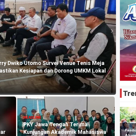
HEADLI
ry Dwiko Utomo Survei Venue Tenis Meja
Ketum
astikan Kesiapan dan Dorong UMKM Lokal
Satri
6 jam ya
Tre
HEADLINE
HEADLI
PKY Jawa Tengah Terima
Fraks
ar
Kunjungan Akademik Mahasiswa
Salur