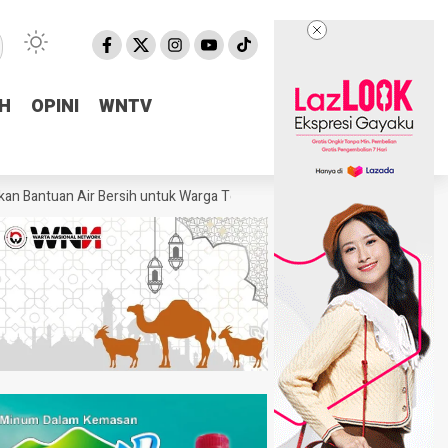
H
H
OPINI
OPINI
WNTV
WNTV
uan Air Bersih untuk Warga Terdampak Kekeringan di Pulosari
Kejari