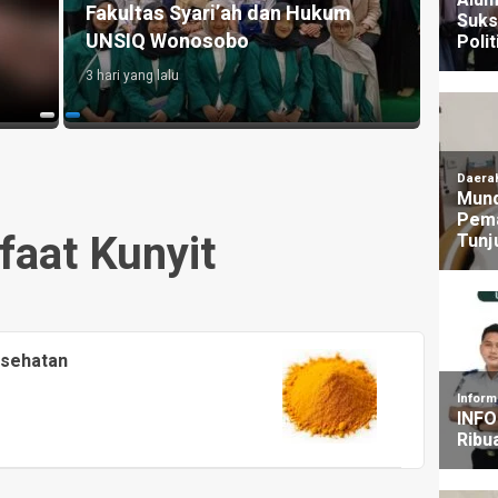
Fakultas Syari’ah dan Hukum
Warg
UNSIQ Wonosobo
Pulos
3 hari yang lalu
8 jam ya
aat Kunyit
esehatan