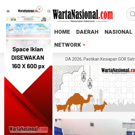
HOME
HOME
DAERAH
DAERAH
NASIONAL
NASIONAL
NETWORK
NETWORK
Jateng Tinjau Venue POPDA 2026, Pastikan Kesiapan GOR Satria Udinu