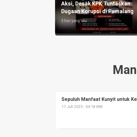
Pelunasan KUR
Aksi, Desak KPK Tuntaskan
a Rp749 Juta
Dugaan Korupsi di Pemalang
3 hari yang lalu
Manf
Sepuluh Manfaat Kunyit untuk K
17 Juli 2025 - 04:18 WIB