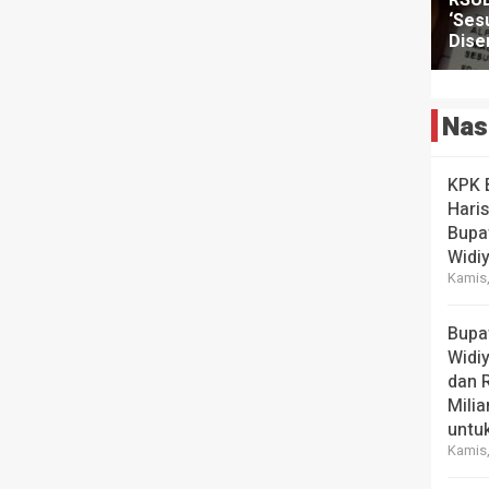
Nas
KPK 
Hari
Bupa
Widi
Kamis,
Bupa
Widi
dan 
Milia
untuk
Kamis,