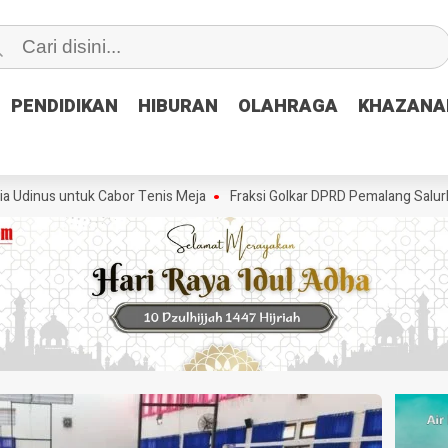
PENDIDIKAN
PENDIDIKAN
HIBURAN
HIBURAN
OLAHRAGA
OLAHRAGA
KHAZANA
KHAZANA
s untuk Cabor Tenis Meja
Fraksi Golkar DPRD Pemalang Salurkan Bant