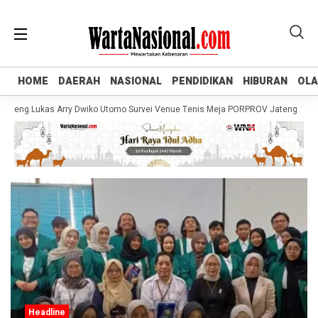
HOME
HOME
DAERAH
DAERAH
NASIONAL
NASIONAL
PENDIDIKAN
PENDIDIKAN
HIBURAN
HIBURAN
OL
OL
eng Lukas Arry Dwiko Utomo Survei Venue Tenis Meja PORPROV Jateng XVII 20
Headline