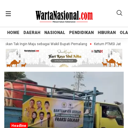
HOME
HOME
DAERAH
DAERAH
NASIONAL
NASIONAL
PENDIDIKAN
PENDIDIKAN
HIBURAN
HIBURAN
OL
OL
askan Tak Ingin Maju sebagai Wakil Bupati Pemalang
Ketum PTMSI Jateng Tin
Headline