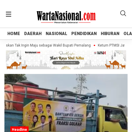
HOME
HOME
DAERAH
DAERAH
NASIONAL
NASIONAL
PENDIDIKAN
PENDIDIKAN
HIBURAN
HIBURAN
OL
OL
askan Tak Ingin Maju sebagai Wakil Bupati Pemalang
Ketum PTMSI Jateng Tin
Headline