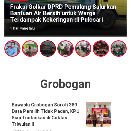
Kejari Pemalang 
 DPRD Pemalang Salurkan
Bank BUMN, Didug
ersih untuk Warga
Pelunasan KUR Ru
eringan di Pulosari
Juta
1 hari yang lalu
Grobogan
Bawaslu Grobogan Soroti 389
Data Pemilih Tidak Padan, KPU
Siap Tuntaskan di Coktas
Triwulan II