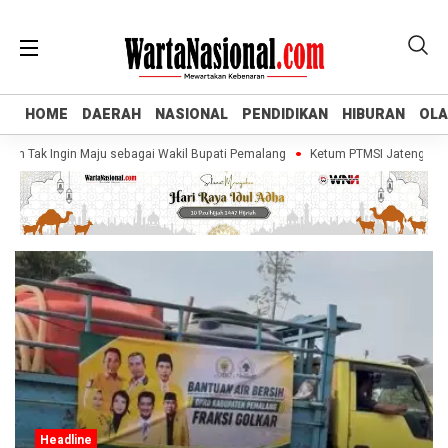
HOME
HOME
DAERAH
DAERAH
NASIONAL
NASIONAL
PENDIDIKAN
PENDIDIKAN
HIBURAN
HIBURAN
OL
OL
an Tak Ingin Maju sebagai Wakil Bupati Pemalang
Ketum PTMSI Jateng Tinjau
Headline