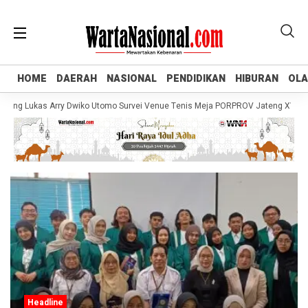
HOME
HOME
DAERAH
DAERAH
NASIONAL
NASIONAL
PENDIDIKAN
PENDIDIKAN
HIBURAN
HIBURAN
OL
OL
ng Lukas Arry Dwiko Utomo Survei Venue Tenis Meja PORPROV Jateng XVII 2026
Headline