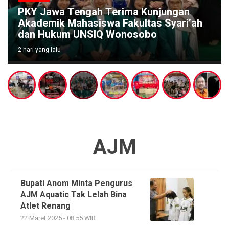
Terima Kunjungan
Dorong Potensi Lokal,
a Fakultas Syari’ah
Padmanaba Beri Duku
 Wonosobo
Pembukaan Kades Cup 
3 hari yang lalu
AJM
Bupati Anom Minta Pengurus
AJM Aquatic Tak Lelah Bina
Atlet Renang
22 Maret 2025 - 08:55 WIB