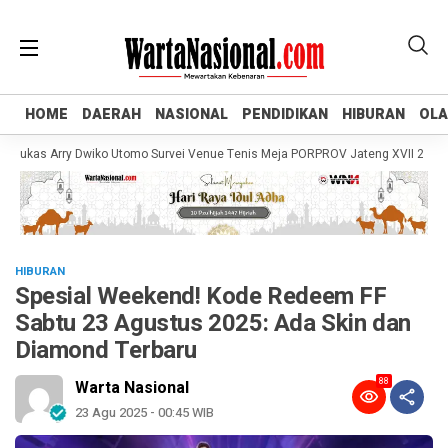
HOME
HOME
DAERAH
DAERAH
NASIONAL
NASIONAL
PENDIDIKAN
PENDIDIKAN
HIBURAN
HIBURAN
OL
OL
kas Arry Dwiko Utomo Survei Venue Tenis Meja PORPROV Jateng XVII 2026, Pas
HIBURAN
Spesial Weekend! Kode Redeem FF
Sabtu 23 Agustus 2025: Ada Skin dan
Diamond Terbaru
88
Warta Nasional
23 Agu 2025 - 00:45 WIB