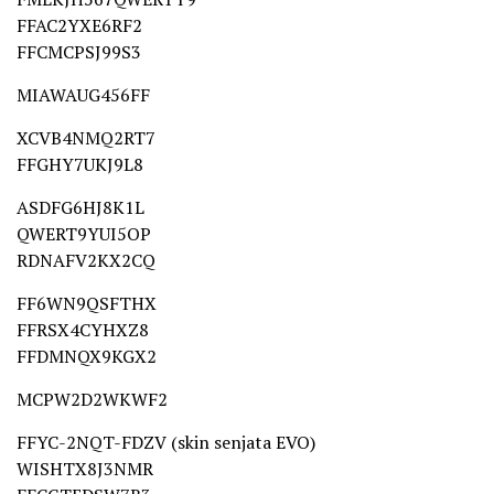
FFAC2YXE6RF2
FFCMCPSJ99S3
MIAWAUG456FF
XCVB4NMQ2RT7
FFGHY7UKJ9L8
ASDFG6HJ8K1L
QWERT9YUI5OP​
RDNAFV2KX2CQ
FF6WN9QSFTHX
FFRSX4CYHXZ8
FFDMNQX9KGX2
MCPW2D2WKWF2
FFYC-2NQT-FDZV (skin senjata EVO)
WISHTX8J3NMR