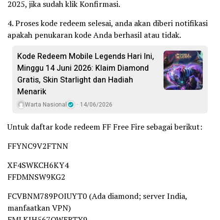
2025, jika sudah klik Konfirmasi.
4. Proses kode redeem selesai, anda akan diberi notifikasi
apakah penukaran kode Anda berhasil atau tidak.
Kode Redeem Mobile Legends Hari Ini,
Minggu 14 Juni 2026: Klaim Diamond
Gratis, Skin Starlight dan Hadiah
Menarik
Warta Nasional
14/06/2026
Untuk daftar kode redeem FF Free Fire sebagai berikut:
FFYNC9V2FTNN
XF4SWKCH6KY4
FFDMNSW9KG2
FCVBNM789POIUYT0 (Ada diamond; server India,
manfaatkan VPN)
FMLKJH567QWERTY9