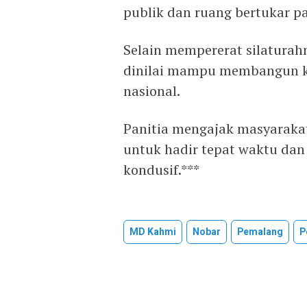
publik dan ruang bertukar p
Selain mempererat silaturahm
dinilai mampu membangun ke
nasional.
Panitia mengajak masyarakat
untuk hadir tepat waktu dan
kondusif.***
MD Kahmi
Nobar
Pemalang
P