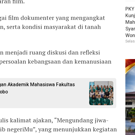
ran film.
PKY
Kun
agai film dokumenter yang mengangkat
Mah
n, serta kondisi masyarakat di tanah
Sya
Won
Selas
n menjadi ruang diskusi dan refleksi
persoalan kebangsaan dan kemanusiaan
an Akademik Mahasiswa Fakultas
sobo
ulis kalimat ajakan, “Mengundang jiwa-
asib negeriMu”, yang menunjukkan kegiatan