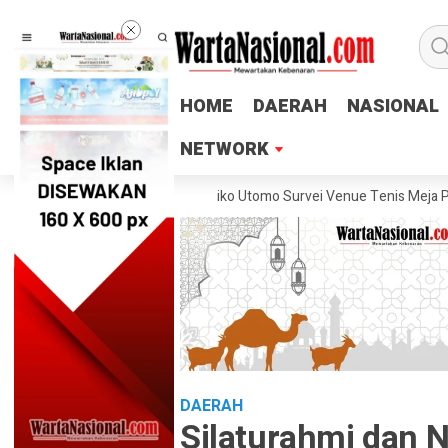
HOME
HOME
DAERAH
DAERAH
NASIONAL
NASIONAL
NETWORK
NETWORK
ateng Lukas Arry Dwiko Utomo Survei Venue Tenis Meja PORPROV Jaten
DAERAH
Silaturahmi dan 