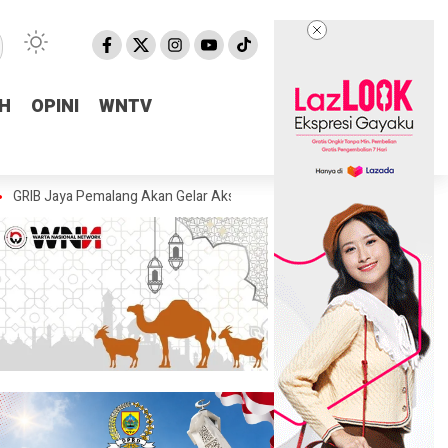
H
H
OPINI
OPINI
WNTV
WNTV
Pemalang Akan Gelar Aksi, Desak KPK Tuntaskan Dugaan Korupsi di Pem