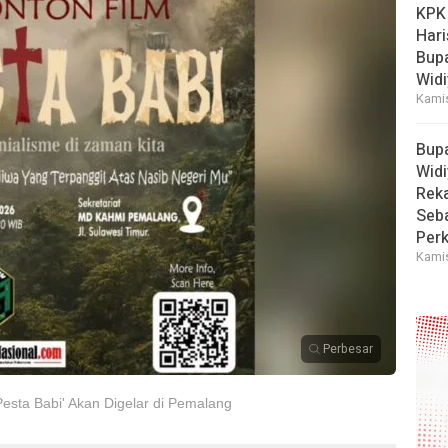
KPK
Hari
Bup
Widi
Kamis
Bup
Widi
Reka
Seba
Perk
Kamis
Perbesar
esta Babi' Akan Digelar di Pemalang