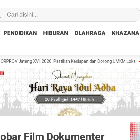
PENDIDIKAN
PENDIDIKAN
HIBURAN
HIBURAN
OLAHRAGA
OLAHRAGA
KHAZANA
KHAZANA
g XVII 2026, Pastikan Kesiapan dan Dorong UMKM Lokal
GRIB Jaya 
Nobar Film Dokumenter