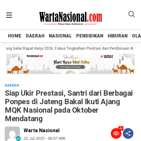
HOME
HOME
DAERAH
DAERAH
NASIONAL
NASIONAL
PENDIDIKAN
PENDIDIKAN
HIBURAN
HIBURAN
OL
OL
 Gelar Rapat Kerja 2026, Fokus Tingkatkan Prestasi dan Pembinaan Atlet Muda
DAERAH
Siap Ukir Prestasi, Santri dari Berbagai
Ponpes di Jateng Bakal Ikuti Ajang
MQK Nasional pada Oktober
Mendatang
46
Warta Nasional
22 Jul 2025 - 06:07 WIB