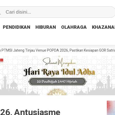
PENDIDIKAN
PENDIDIKAN
HIBURAN
HIBURAN
OLAHRAGA
OLAHRAGA
KHAZANA
KHAZANA
g Tinjau Venue POPDA 2026, Pastikan Kesiapan GOR Satria Udinus unt
026, Antusiasme