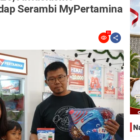
adap Serambi MyPertamina
51
N