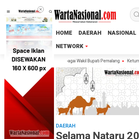
HOME
HOME
DAERAH
DAERAH
NASIONAL
NASIONAL
NETWORK
NETWORK
skan Tak Ingin Maju sebagai Wakil Bupati Pemalang
Ketum PTMSI Jaten
DAERAH
Selama Nataru 2