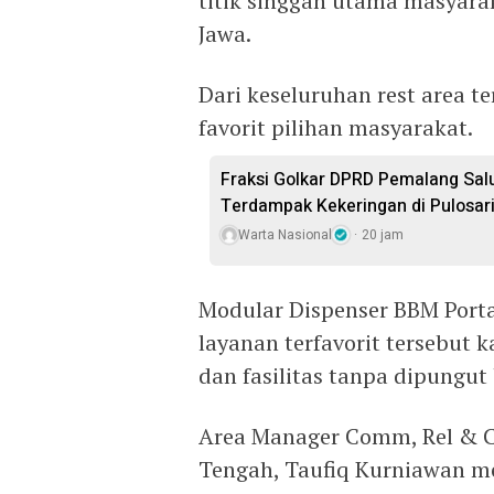
titik singgah utama masyara
Jawa.
Dari keseluruhan rest area t
favorit pilihan masyarakat.
Fraksi Golkar DPRD Pemalang Salu
Terdampak Kekeringan di Pulosar
Warta Nasional
20 jam
Modular Dispenser BBM Port
layanan terfavorit tersebu
dan fasilitas tanpa dipungut 
Area Manager Comm, Rel & C
Tengah, Taufiq Kurniawan m