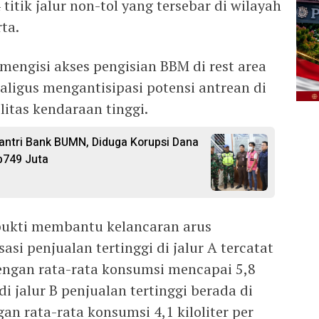
4 titik jalur non-tol yang tersebar di wilayah
ta.
mengisi akses pengisian BBM di rest area
aligus mengantisipasi potensi antrean di
itas kendaraan tinggi.
ntri Bank BUMN, Diduga Korupsi Dana
p749 Juta
bukti membantu kelancaran arus
asi penjualan tertinggi di jalur A tercatat
engan rata-rata konsumsi mencapai 5,8
 di jalur B penjualan tertinggi berada di
an rata-rata konsumsi 4,1 kiloliter per