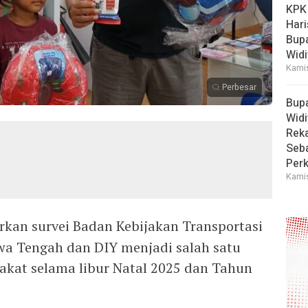
KPK
Hari
Bup
Widi
Kamis
Perbesar
Bup
Widi
Reka
Seba
Perk
Kamis
rkan survei Badan Kebijakan Transportasi
wa Tengah dan DIY menjadi salah satu
kat selama libur Natal 2025 dan Tahun