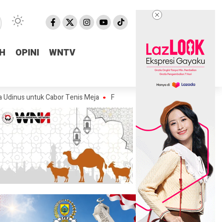
H
H
OPINI
OPINI
WNTV
WNTV
uk Cabor Tenis Meja
Fraksi Golkar DPRD Pemalang Salurkan Bantuan A