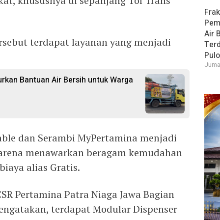
kat, khususnya di sepanjang Tol Trans
Frak
Pem
Air 
ersebut terdapat layanan yang menjadi
Ter
Pulo
Jumat
rkan Bantuan Air Bersih untuk Warga
i
able dan Serambi MyPertamina menjadi
t karena menawarkan beragam kemudahan
biaya alias Gratis.
SR Pertamina Patra Niaga Jawa Bagian
engatakan, terdapat Modular Dispenser