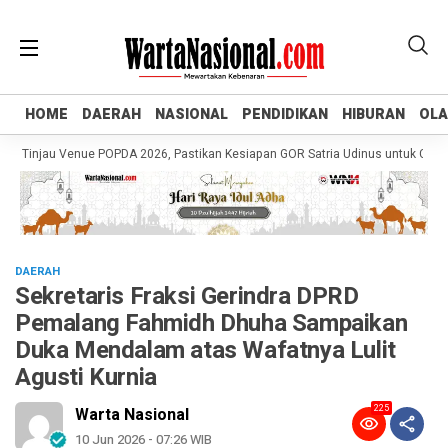
HOME
HOME
DAERAH
DAERAH
NASIONAL
NASIONAL
PENDIDIKAN
PENDIDIKAN
HIBURAN
HIBURAN
OL
OL
njau Venue POPDA 2026, Pastikan Kesiapan GOR Satria Udinus untuk Cabor Ten
DAERAH
Sekretaris Fraksi Gerindra DPRD
Pemalang Fahmidh Dhuha Sampaikan
Duka Mendalam atas Wafatnya Lulit
Agusti Kurnia
225
Warta Nasional
10 Jun 2026 - 07:26 WIB