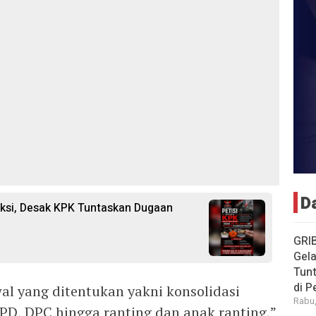
D
ksi, Desak KPK Tuntaskan Dugaan
GRI
Gela
Tun
di 
al yang ditentukan yakni konsolidasi
Rabu,
 DPD, DPC hingga ranting dan anak ranting,”