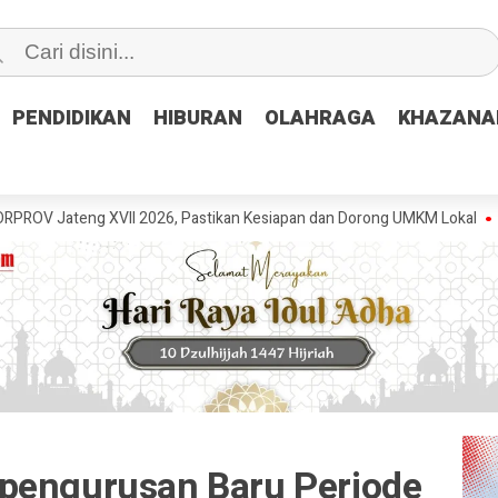
PENDIDIKAN
PENDIDIKAN
HIBURAN
HIBURAN
OLAHRAGA
OLAHRAGA
KHAZANA
KHAZANA
 XVII 2026, Pastikan Kesiapan dan Dorong UMKM Lokal
GRIB Jaya P
pengurusan Baru Periode