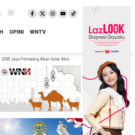
H
H
OPINI
OPINI
WNTV
WNTV
emalang Akan Gelar Aksi, Desak KPK Tuntaskan Dugaan Korupsi di Pemal