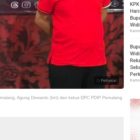
KPK
Hari
Bup
Widi
Kamis
Bup
Widi
Reka
Seba
Perk
Kamis
Perbesar
alang, Agung Dewanto (kiri) dan ketua DPC PDIP Pemalang