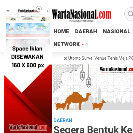
HOME
HOME
DAERAH
DAERAH
NASIONAL
NASIONAL
NETWORK
NETWORK
teng Lukas Arry Dwiko Utomo Survei Venue Tenis Meja PORPROV Jateng
DAERAH
Segera Bentuk Ke