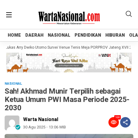
HOME
HOME
DAERAH
DAERAH
NASIONAL
NASIONAL
PENDIDIKAN
PENDIDIKAN
HIBURAN
HIBURAN
OL
OL
kas Arry Dwiko Utomo Survei Venue Tenis Meja PORPROV Jateng XVII 2026, Pas
NASIONAL
Sah! Akhmad Munir Terpilih sebagai
Ketua Umum PWI Masa Periode 2025-
2030
168
Warta Nasional
30 Agu 2025 - 13:06 WIB