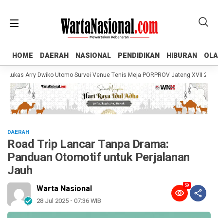
HOME
HOME
DAERAH
DAERAH
NASIONAL
NASIONAL
PENDIDIKAN
PENDIDIKAN
HIBURAN
HIBURAN
OL
OL
kas Arry Dwiko Utomo Survei Venue Tenis Meja PORPROV Jateng XVII 2026, Pas
DAERAH
Road Trip Lancar Tanpa Drama:
Panduan Otomotif untuk Perjalanan
Jauh
59
Warta Nasional
28 Jul 2025 - 07:36 WIB