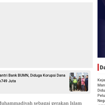
D
ntri Bank BUMN, Diduga Korupsi Dana
Keja
p749 Juta
Man
Didu
Pel
Neg
Muhammadiyah sebagai gerakan Islam