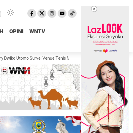
H
H
OPINI
OPINI
WNTV
WNTV
mo Survei Venue Tenis Meja PORPROV Jateng XVII 2026, Pastikan Kesi