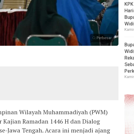
KPK
Hari
Bup
Widi
Kamis
Perbesar
Bup
Widi
Reka
Seba
Perk
Kamis
mpinan Wilayah Muhammadiyah (PWM)
r Kajian Ramadan 1446 H dan Dialog
 se-Jawa Tengah. Acara ini menjadi ajang