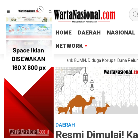
HOME
HOME
DAERAH
DAERAH
NASIONAL
NASIONAL
NETWORK
NETWORK
Tahan Mantan Mantri Bank BUMN, Diduga Korupsi Dana Pelunasan KUR Ru
DAERAH
Resmi Dimulai! K