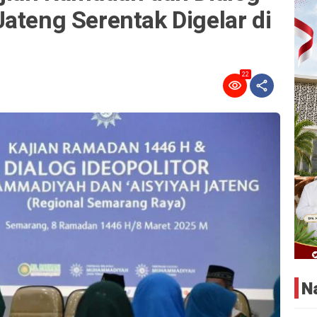
ateng Serentak Digelar di
22
N