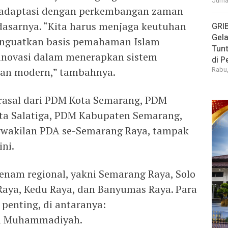
Jumat
radaptasi dengan perkembangan zaman
 dasarnya. “Kita harus menjaga keutuhan
GRI
Gela
nguatkan basis pemahaman Islam
Tun
rinovasi dalam menerapkan sistem
di 
Rabu,
 dan modern,” tambahnya.
erasal dari PDM Kota Semarang, PDM
a Salatiga, PDM Kabupaten Semarang,
rwakilan PDA se-Semarang Raya, tampak
ini.
 enam regional, yakni Semarang Raya, Solo
 Raya, Kedu Raya, dan Banyumas Raya. Para
penting, di antaranya:
ma Muhammadiyah.