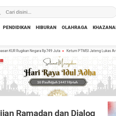
PENDIDIKAN
PENDIDIKAN
HIBURAN
HIBURAN
OLAHRAGA
OLAHRAGA
KHAZANA
KHAZANA
gikan Negara Rp749 Juta
Ketum PTMSI Jateng Lukas Arry Dwiko Uto
ajian Ramadan dan Dialog